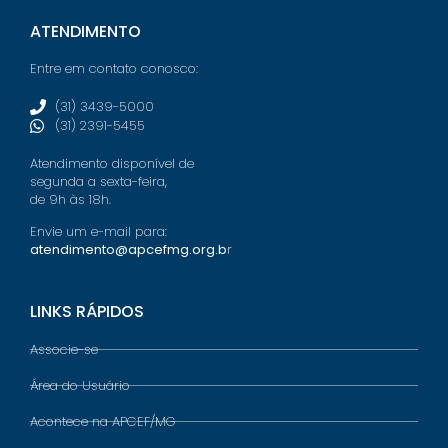
ATENDIMENTO
Entre em contato conosco:
(31) 3439-5000
(31) 2391-5455
Atendimento disponível de
segunda a sexta-feira,
de 9h às 18h.
Envie um e-mail para:
atendimento@apcefmg.org.b
r
LINKS RÁPIDOS
Associe-se
Área do Usuário
Acontece na APCEF/MG