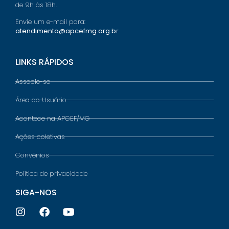
de 9h às 18h.
Envie um e-mail para:
atendimento@apcefmg.org.b
r
LINKS RÁPIDOS
Associe-se
Área do Usuário
Acontece na APCEF/MG
Ações coletivas
Convênios
Política de privacidade
SIGA-NOS