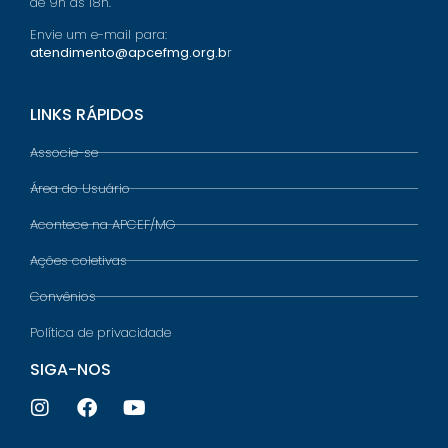
de 9h às 18h.
Envie um e-mail para:
atendimento@apcefmg.org.b
r
LINKS RÁPIDOS
Associe-se
Área do Usuário
Acontece na APCEF/MG
Ações coletivas
Convênios
Política de privacidade
SIGA-NOS