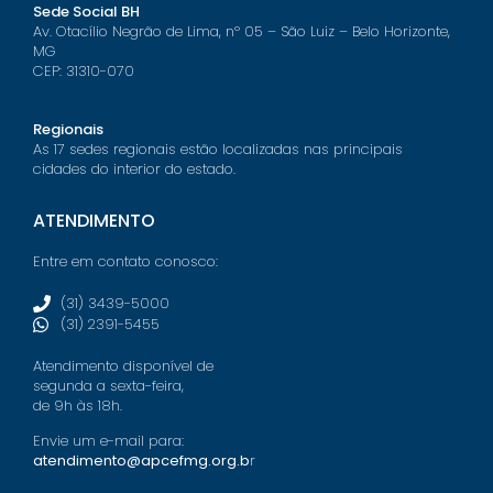
Sede Social BH
Av. Otacílio Negrão de Lima, nº 05 – São Luiz – Belo Horizonte,
MG
CEP: 31310-070
Regionais
As 17 sedes regionais estão localizadas nas principais
cidades do interior do estado.
ATENDIMENTO
Entre em contato conosco:
(31) 3439-5000
(31) 2391-5455
Atendimento disponível de
segunda a sexta-feira,
de 9h às 18h.
Envie um e-mail para:
atendimento@apcefmg.org.b
r