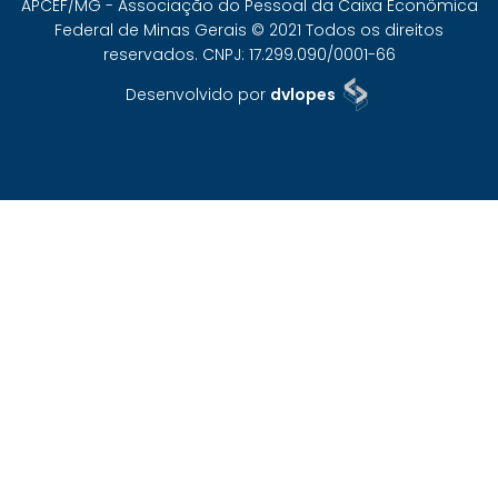
APCEF/MG - Associação do Pessoal da Caixa Econômica
Federal de Minas Gerais © 2021 Todos os direitos
reservados. CNPJ: 17.299.090/0001-66
Desenvolvido por
dvlopes