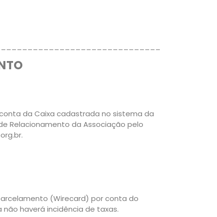
_______________________________
TO
onta da Caixa cadastrada no sistema da
r de Relacionamento da Associação pelo
rg.br.
parcelamento (Wirecard) por conta do
ão haverá incidência de taxas.