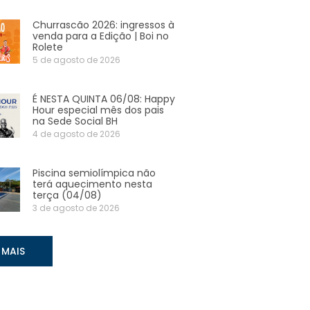
Churrascão 2026: ingressos à
venda para a Edição | Boi no
Rolete
5 de agosto de 2026
É NESTA QUINTA 06/08: Happy
Hour especial mês dos pais
na Sede Social BH
4 de agosto de 2026
Piscina semiolímpica não
terá aquecimento nesta
terça (04/08)
3 de agosto de 2026
 MAIS