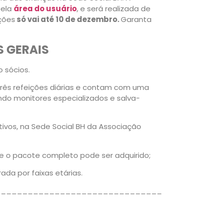
pela
área do usuário
, e será realizada de
ições
só vai até 10 de dezembro.
Garanta
 GERAIS
o sócios.
três refeições diárias e contam com uma
ando monitores especializados e salva-
tivos, na Sede Social BH da Associação
te o pacote completo pode ser adquirido;
da por faixas etárias.
_______________________________