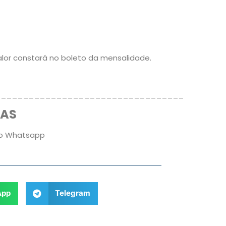
alor constará no boleto da mensalidade.
__________________________________
DAS
lo Whatsapp
App
Telegram