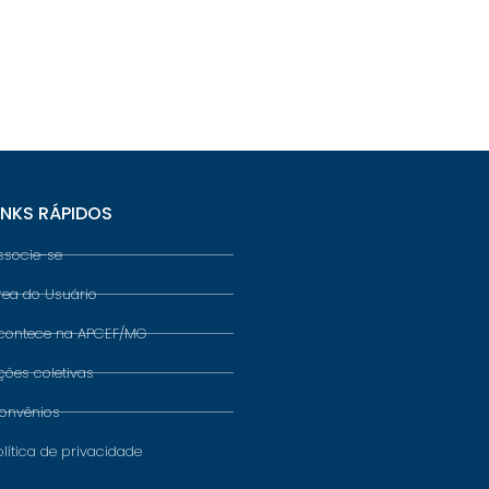
INKS RÁPIDOS
ssocie-se
rea do Usuário
contece na APCEF/MG
ções coletivas
onvênios
olítica de privacidade