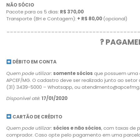
NÃO SÓCIO
Pacote para os 5 dias:
R$ 370,00
Transporte (BH e Contagem):
+ R$ 80,00
(opcional)
______________________________________
? PAGAMEN
DÉBITO EM CONTA
Quem pode utilizar:
somente sócios
que possuem uma c
APCEF/MG. O cadastro deve ser realizado junto ao seto
(31) 3439-5000 – Whatsapp, ou atendimento@apcefmg.o
Disponível até:
17/01/2020
CARTÃO DE CRÉDITO
Quem pode utilizar:
sócios e não sócios
, com taxas de 
comprador. Caso opte pelo pagamento em uma parcela n