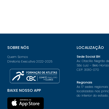
SOBRE NÓS
LOCALIZAÇÃO
Sede Social BH
Quem Somos
Av. Otacílio Negrão d
Diretoria Executiva 2022-2025
São Luiz – Belo Horiz
CEP: 31310-070
Regionais
As 17 sedes regionais
BAIXE NOSSO APP
localizadas nas prin
do interior do estado.