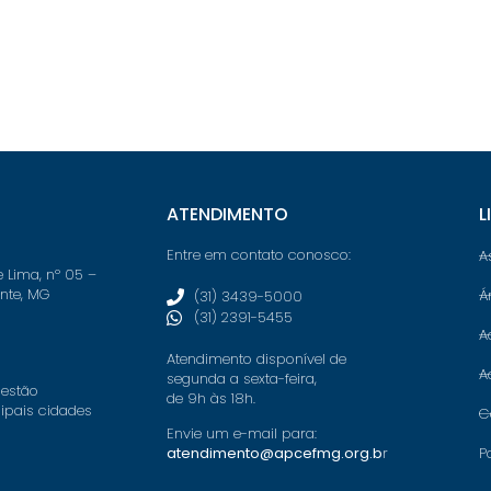
ATENDIMENTO
L
Entre em contato conosco:
A
e Lima, nº 05 –
onte, MG
Á
(31) 3439-5000
(31) 2391-5455
A
Atendimento disponível de
A
segunda a sexta-feira,
 estão
de 9h às 18h.
cipais cidades
C
Envie um e-mail para:
P
atendimento@apcefmg.org.b
r