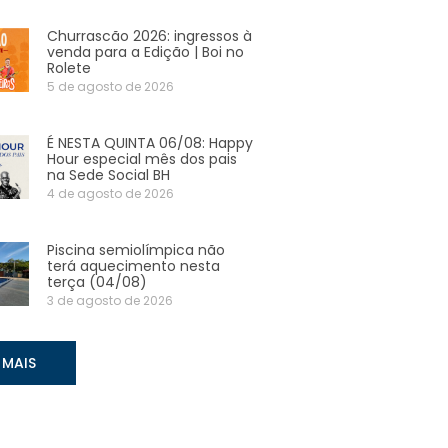
Churrascão 2026: ingressos à
venda para a Edição | Boi no
Rolete
5 de agosto de 2026
É NESTA QUINTA 06/08: Happy
Hour especial mês dos pais
na Sede Social BH
4 de agosto de 2026
Piscina semiolímpica não
terá aquecimento nesta
terça (04/08)
3 de agosto de 2026
 MAIS