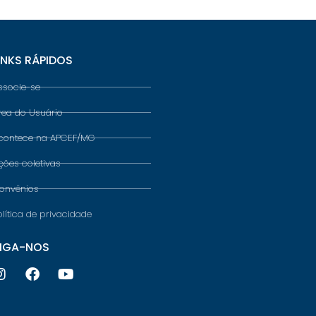
INKS RÁPIDOS
ssocie-se
rea do Usuário
contece na APCEF/MG
ções coletivas
onvênios
olítica de privacidade
IGA-NOS