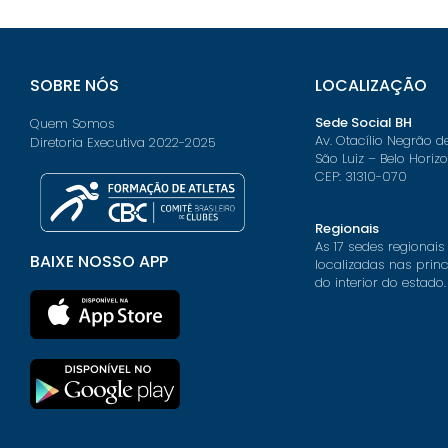
SOBRE NÓS
LOCALIZAÇÃO
Sede Social BH
Quem Somos
Av. Otacílio Negrão d
Diretoria Executiva 2022-2025
São Luiz – Belo Horiz
CEP: 31310-070
Regionais
As 17 sedes regionais
BAIXE NOSSO APP
localizadas nas prin
do interior do estado.