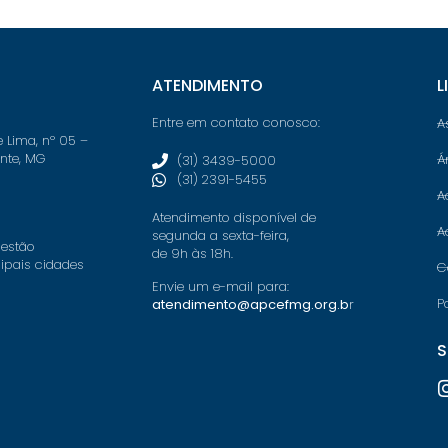
ATENDIMENTO
L
Entre em contato conosco:
A
e Lima, nº 05 –
onte, MG
Á
(31) 3439-5000
(31) 2391-5455
A
Atendimento disponível de
A
segunda a sexta-feira,
 estão
de 9h às 18h.
cipais cidades
C
Envie um e-mail para:
P
atendimento@apcefmg.org.b
r
S