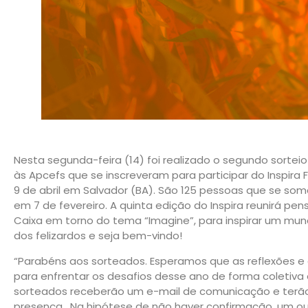
Nesta segunda-feira (14) foi realizado o segundo sorte
às Apcefs que se inscreveram para participar do Inspira F
9 de abril em Salvador (BA). São 125 pessoas que se som
em 7 de fevereiro. A quinta edição do Inspira reunirá p
Caixa em torno do tema “Imagine”, para inspirar um mun
dos felizardos e seja bem-vindo!
“Parabéns aos sorteados. Esperamos que as reflexões e 
para enfrentar os desafios desse ano de forma coletiva e
sorteados receberão um e-mail de comunicação e terão 
presença. Na hipótese de não haver confirmação, um out