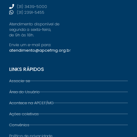
(31) 3439-5000
(31) 2391-5455
Atendimento disponível de
segunda a sexta-feira,
de 9h às 18h.
Envie um e-mail para:
atendimento@apcefmg.org.b
r
LINKS RÁPIDOS
Associe-se
Área do Usuário
Acontece na APCEF/MG
Ações coletivas
Convênios
Política de privacidade