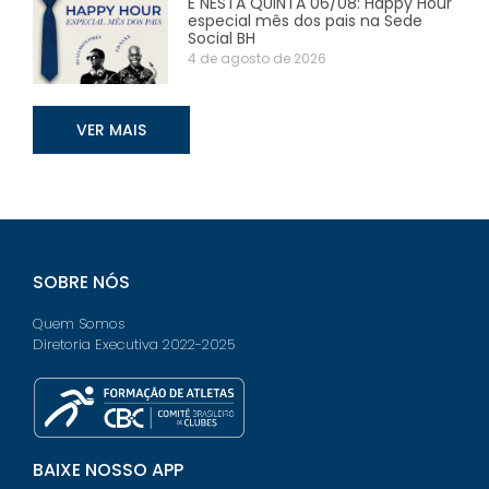
É NESTA QUINTA 06/08: Happy Hour
especial mês dos pais na Sede
Social BH
4 de agosto de 2026
VER MAIS
SOBRE NÓS
Quem Somos
Diretoria Executiva 2022-2025
BAIXE NOSSO APP