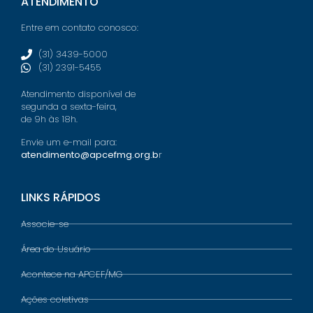
ATENDIMENTO
Entre em contato conosco:
(31) 3439-5000
(31) 2391-5455
Atendimento disponível de
segunda a sexta-feira,
de 9h às 18h.
Envie um e-mail para:
atendimento@apcefmg.org.b
r
LINKS RÁPIDOS
Associe-se
Área do Usuário
Acontece na APCEF/MG
Ações coletivas