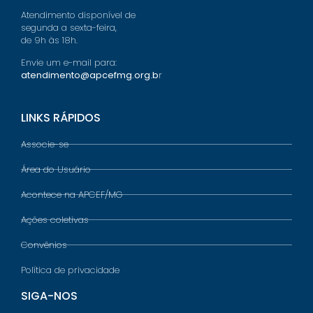
Atendimento disponível de
segunda a sexta-feira,
de 9h às 18h.
Envie um e-mail para:
atendimento@apcefmg.org.b
r
LINKS RÁPIDOS
Associe-se
Área do Usuário
Acontece na APCEF/MG
Ações coletivas
Convênios
Política de privacidade
SIGA-NOS