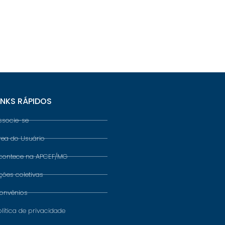
INKS RÁPIDOS
ssocie-se
rea do Usuário
contece na APCEF/MG
ções coletivas
onvênios
olítica de privacidade