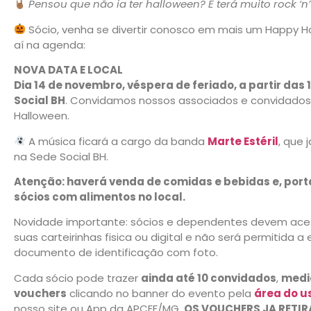
Pensou que não ia ter halloween? E terá muito rock ‘n’
Sócio, venha se divertir conosco em mais um Happy H
aí na agenda:
NOVA DATA E LOCAL
Dia 14 de novembro, véspera de feriado, a partir das 
Social BH
. Convidamos nossos associados e convidados
Halloween.
A música ficará a cargo da banda
Marte Estéril
, que 
na Sede Social BH.
Atenção: haverá venda de comidas e bebidas e, port
sócios com alimentos no local.
Novidade importante: sócios e dependentes devem ace
suas carteirinhas fisica ou digital e não será permitid
documento de identificação com foto.
Cada sócio pode trazer
ainda até 10 convidados
,
media
vouchers
clicando no banner do evento pela
área do u
nosso site ou App da APCEF/MG.
OS VOUCHERS JA RETI