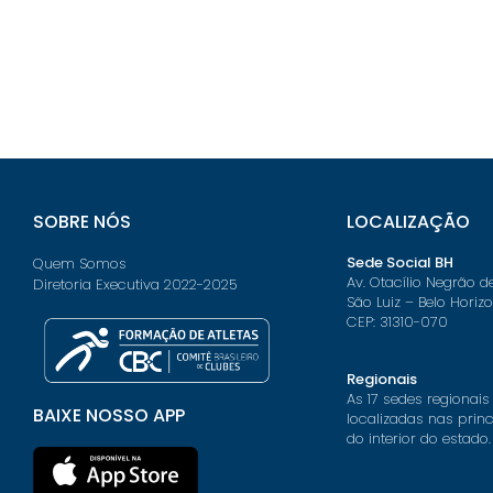
SOBRE NÓS
LOCALIZAÇÃO
Sede Social BH
Quem Somos
Av. Otacílio Negrão d
Diretoria Executiva 2022-2025
São Luiz – Belo Horiz
CEP: 31310-070
Regionais
As 17 sedes regionais
BAIXE NOSSO APP
localizadas nas prin
do interior do estado.