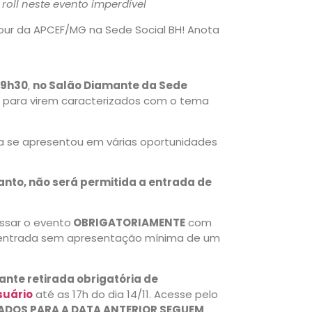
 roll neste evento imperdível
our da APCEF/MG na Sede Social BH! Anota
19h30
,
no Salão Diamante da Sede
 para virem caracterizados com o tema
ja se apresentou em várias oportunidades
anto, não será permitida a entrada de
ssar o evento
OBRIGATORIAMENTE
com
a a entrada sem apresentação mínima de um
nte retirada obrigatória de
suário
até as 17h do dia 14/11. Acesse pelo
RADOS PARA A DATA ANTERIOR SEGUEM