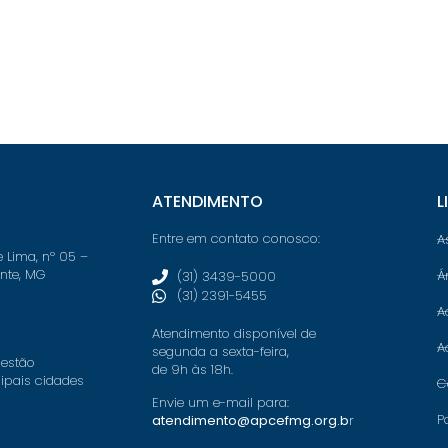
ATENDIMENTO
L
Entre em contato conosco:
A
e Lima, nº 05 –
onte, MG
Á
(31) 3439-5000
(31) 2391-5455
A
Atendimento disponível de
A
segunda a sexta-feira,
 estão
de 9h às 18h.
cipais cidades
C
Envie um e-mail para:
P
atendimento@apcefmg.org.b
r