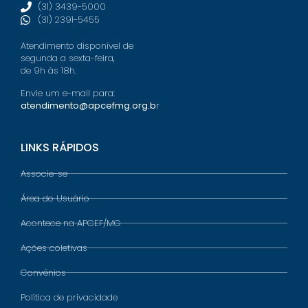
(31) 3439-5000
(31) 2391-5455
Atendimento disponível de
segunda a sexta-feira,
de 9h às 18h.
Envie um e-mail para:
atendimento@apcefmg.org.b
r
LINKS RÁPIDOS
Associe-se
Área do Usuário
Acontece na APCEF/MG
Ações coletivas
Convênios
Política de privacidade