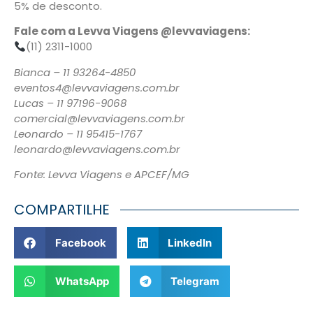
5% de desconto.
Fale com a Levva Viagens @levvaviagens:
(11) 2311-1000
Bianca – 11 93264-4850
eventos4@levvaviagens.com.br
Lucas – 11 97196-9068
comercial@levvaviagens.com.br
Leonardo – 11 95415-1767
leonardo@levvaviagens.com.br
Fonte: Levva Viagens e APCEF/MG
COMPARTILHE
Facebook
LinkedIn
WhatsApp
Telegram