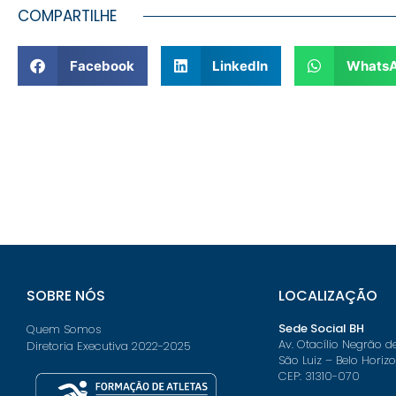
COMPARTILHE
Facebook
LinkedIn
Whats
SOBRE NÓS
LOCALIZAÇÃO
Sede Social BH
Quem Somos
Av. Otacílio Negrão d
Diretoria Executiva 2022-2025
São Luiz – Belo Horiz
CEP: 31310-070