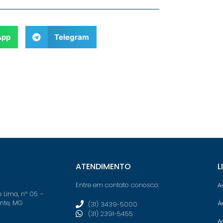
App
Telegram
ATENDIMENTO
L
Entre em contato conosco:
A
e Lima, nº 05 –
onte, MG
Á
(31) 3439-5000
(31) 2391-5455
A