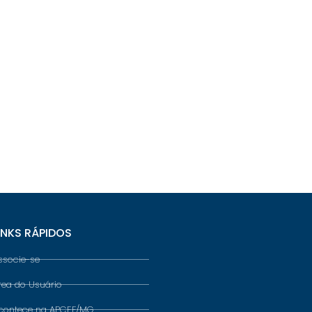
INKS RÁPIDOS
ssocie-se
rea do Usuário
contece na APCEF/MG