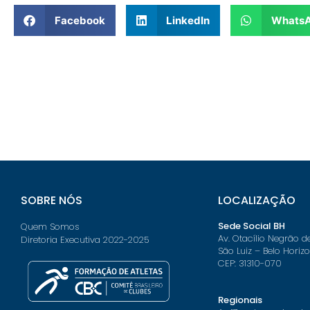
Facebook
LinkedIn
Whats
SOBRE NÓS
LOCALIZAÇÃO
Sede Social BH
Quem Somos
Av. Otacílio Negrão d
Diretoria Executiva 2022-2025
São Luiz – Belo Horiz
CEP: 31310-070
Regionais