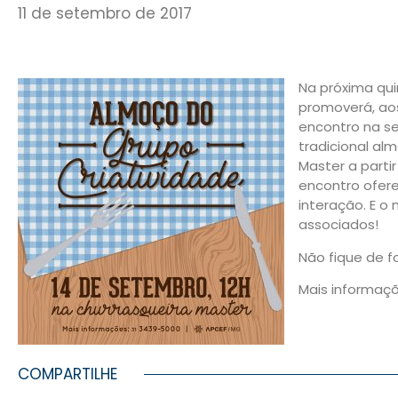
11 de setembro de 2017
Na próxima quin
promoverá, ao
encontro na s
tradicional al
Master a partir 
encontro ofer
interação. E o 
associados!
Não fique de f
Mais informaç
COMPARTILHE