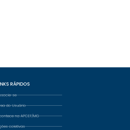
INKS RÁPIDOS
ssocie-se
rea do Usuário
contece na APCEF/MG
ções coletivas