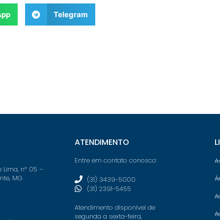
App
Telegram
ATENDIMENTO
L
Entre em contato conosco:
A
e Lima, nº 05 –
onte, MG
Á
(31) 3439-5000
(31) 2391-5455
A
Atendimento disponível de
A
segunda a sexta-feira,