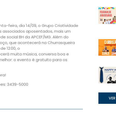
ta-feira, dia 14/09, o Grupo Criatividade
s associados aposentados, mais um
ede social BH da APCEF/MG. Além do
moço, que acontecerá na Churrasqueira
de 12:00, o
ecerá muita música, conversa boa e
melhor: o evento é gratuito para os
ora!
ões: 3439-5000
VER