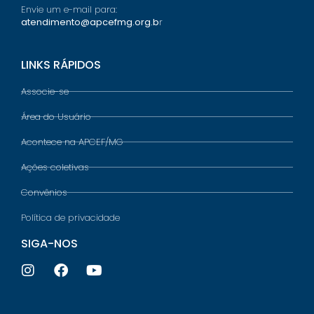
Envie um e-mail para:
atendimento@apcefmg.org.b
r
LINKS RÁPIDOS
Associe-se
Área do Usuário
Acontece na APCEF/MG
Ações coletivas
Convênios
Política de privacidade
SIGA-NOS