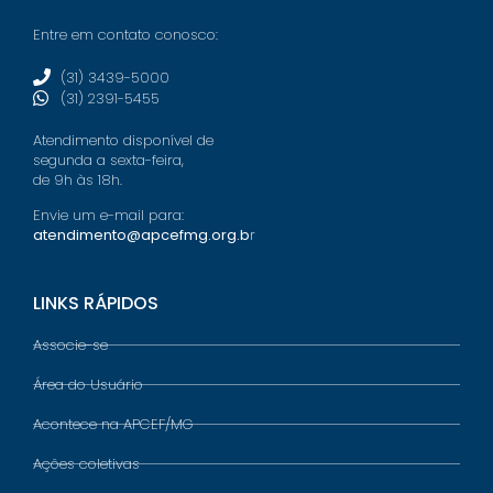
Entre em contato conosco:
(31) 3439-5000
(31) 2391-5455
Atendimento disponível de
segunda a sexta-feira,
de 9h às 18h.
Envie um e-mail para:
atendimento@apcefmg.org.b
r
LINKS RÁPIDOS
Associe-se
Área do Usuário
Acontece na APCEF/MG
Ações coletivas