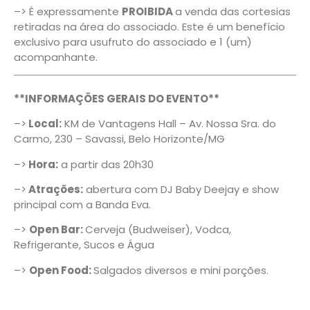
–> É expressamente
PROIBIDA
a venda das cortesias
retiradas na área do associado. Este é um benefício
exclusivo para usufruto do associado e 1 (um)
acompanhante.
**INFORMAÇÕES GERAIS DO EVENTO**
–>
Local:
KM de Vantagens Hall – Av. Nossa Sra. do
Carmo, 230 – Savassi, Belo Horizonte/MG
–>
Hora:
a partir das 20h30
–>
Atrações:
abertura com DJ Baby Deejay e show
principal com a Banda Eva.
–>
Open Bar:
Cerveja (Budweiser), Vodca,
Refrigerante, Sucos e Água
–>
Open Food:
Salgados diversos e mini porções.