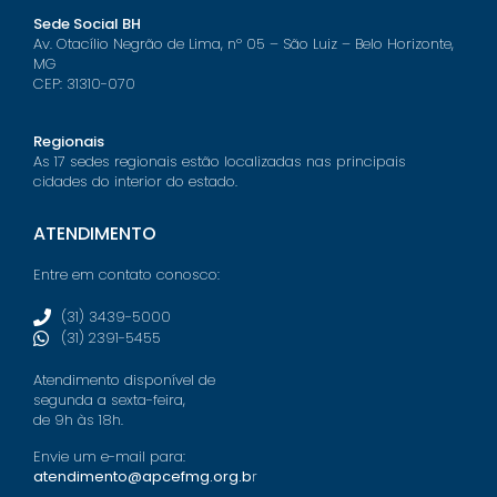
Sede Social BH
Av. Otacílio Negrão de Lima, nº 05 – São Luiz – Belo Horizonte,
MG
CEP: 31310-070
Regionais
As 17 sedes regionais estão localizadas nas principais
cidades do interior do estado.
ATENDIMENTO
Entre em contato conosco:
(31) 3439-5000
(31) 2391-5455
Atendimento disponível de
segunda a sexta-feira,
de 9h às 18h.
Envie um e-mail para:
atendimento@apcefmg.org.b
r