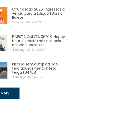
Churrascão 2026: ingressos à
venda para a Edição | Boi no
Rolete
5 de agosto de 2026
É NESTA QUINTA 06/08: Happy
Hour especial mês dos pais
na Sede Social BH
4 de agosto de 2026
Piscina semiolímpica não
terá aquecimento nesta
terça (04/08)
3 de agosto de 2026
 MAIS