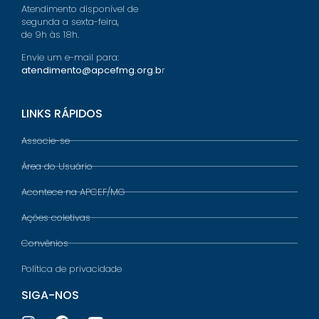
Atendimento disponível de
segunda a sexta-feira,
de 9h às 18h.
Envie um e-mail para:
atendimento@apcefmg.org.b
r
LINKS RÁPIDOS
Associe-se
Área do Usuário
Acontece na APCEF/MG
Ações coletivas
Convênios
Política de privacidade
SIGA-NOS