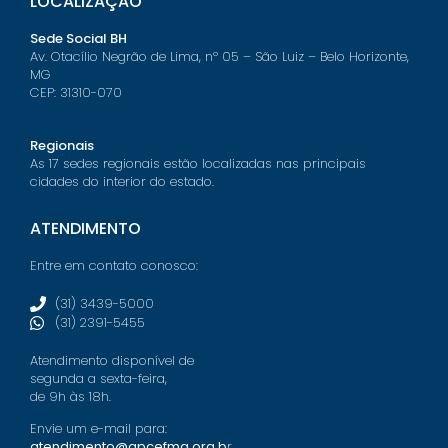
LOCALIZAÇÃO
Sede Social BH
Av. Otacílio Negrão de Lima, nº 05 – São Luiz – Belo Horizonte,
MG
CEP: 31310-070
Regionais
As 17 sedes regionais estão localizadas nas principais
cidades do interior do estado.
ATENDIMENTO
Entre em contato conosco:
(31) 3439-5000
(31) 2391-5455
Atendimento disponível de
segunda a sexta-feira,
de 9h às 18h.
Envie um e-mail para:
atendimento@apcefmg.org.b
r