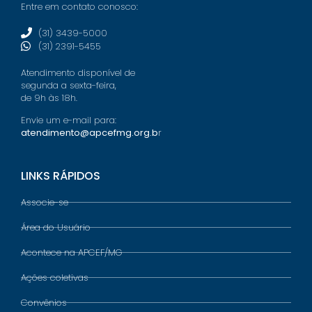
Entre em contato conosco:
(31) 3439-5000
(31) 2391-5455
Atendimento disponível de
segunda a sexta-feira,
de 9h às 18h.
Envie um e-mail para:
atendimento@apcefmg.org.b
r
LINKS RÁPIDOS
Associe-se
Área do Usuário
Acontece na APCEF/MG
Ações coletivas
Convênios