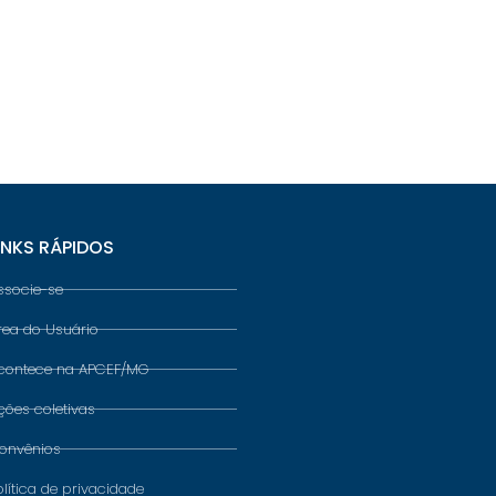
INKS RÁPIDOS
ssocie-se
rea do Usuário
contece na APCEF/MG
ções coletivas
onvênios
olítica de privacidade