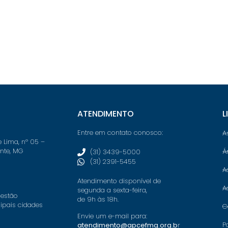
ATENDIMENTO
L
Entre em contato conosco:
A
e Lima, nº 05 –
onte, MG
Á
(31) 3439-5000
(31) 2391-5455
A
Atendimento disponível de
A
segunda a sexta-feira,
 estão
de 9h às 18h.
cipais cidades
C
Envie um e-mail para:
P
atendimento@apcefmg.org.b
r