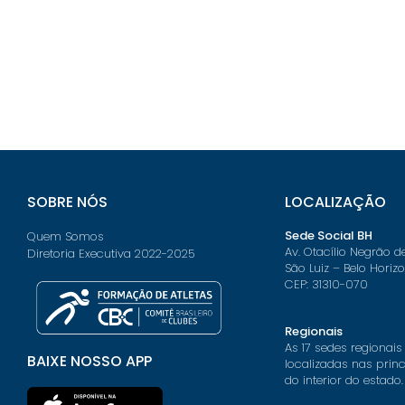
SOBRE NÓS
LOCALIZAÇÃO
Sede Social BH
Quem Somos
Av. Otacílio Negrão d
Diretoria Executiva 2022-2025
São Luiz – Belo Horiz
CEP: 31310-070
Regionais
As 17 sedes regionais
BAIXE NOSSO APP
localizadas nas prin
do interior do estado.