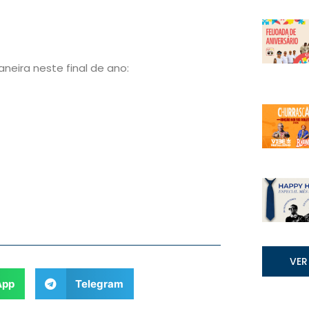
neira neste final de ano:
VER
App
Telegram