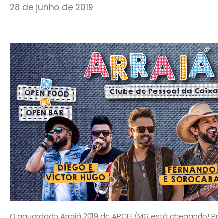
28 de junho de 2019
O aguardado Arraiá 2019 da APCEF/MG está chegando! 