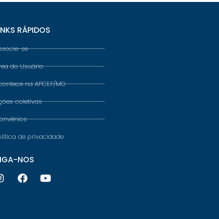
INKS RÁPIDOS
ssocie-se
rea do Usuário
contece na APCEF/MG
ções coletivas
onvênios
olítica de privacidade
IGA-NOS