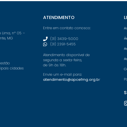
ATENDIMENTO
L
Entre em contato conosco:
A
e Lima, nº 05 –
onte, MG
Á
(31) 3439-5000
(31) 2391-5455
A
Atendimento disponível de
A
segunda a sexta-feira,
 estão
de 9h às 18h.
cipais cidades
C
Envie um e-mail para:
P
atendimento@apcefmg.org.b
r
S