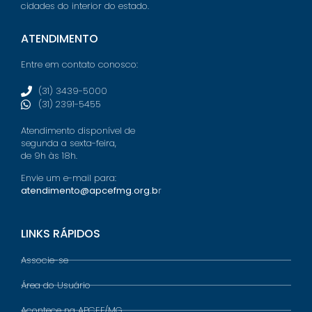
cidades do interior do estado.
ATENDIMENTO
Entre em contato conosco:
(31) 3439-5000
(31) 2391-5455
Atendimento disponível de
segunda a sexta-feira,
de 9h às 18h.
Envie um e-mail para:
atendimento@apcefmg.org.b
r
LINKS RÁPIDOS
Associe-se
Área do Usuário
Acontece na APCEF/MG