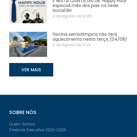
É NESTA QUINTA 06/08: Happy Hour
especial mês dos pais na Sede
Social BH
4 de agosto de 2026
Piscina semiolímpica não terá
aquecimento nesta terça (04/08)
3 de agosto de 2026
VER MAIS
SOBRE NÓS
Quem Somos
Diretoria Executiva 2022-2025