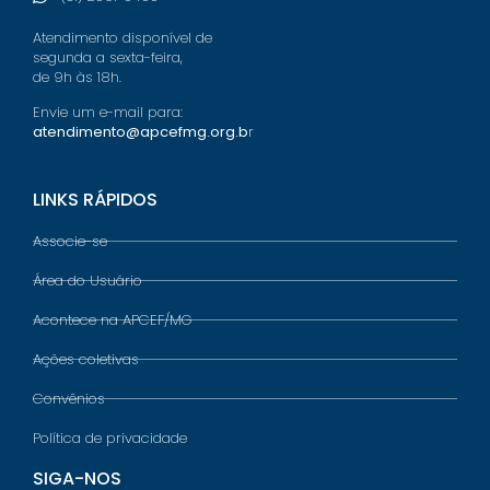
Atendimento disponível de
segunda a sexta-feira,
de 9h às 18h.
Envie um e-mail para:
atendimento@apcefmg.org.b
r
LINKS RÁPIDOS
Associe-se
Área do Usuário
Acontece na APCEF/MG
Ações coletivas
Convênios
Política de privacidade
SIGA-NOS