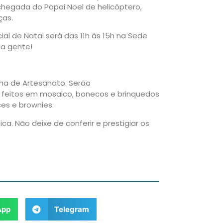
hegada do Papai Noel de helicóptero,
ças.
al de Natal será das 11h às 15h na Sede
 a gente!
ha de Artesanato. Serão
s feitos em mosaico, bonecos e brinquedos
ces e brownies.
a. Não deixe de conferir e prestigiar os
App
Telegram