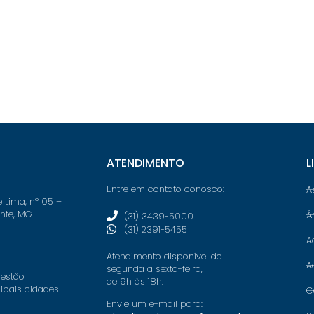
ATENDIMENTO
L
Entre em contato conosco:
A
e Lima, nº 05 –
onte, MG
Á
(31) 3439-5000
(31) 2391-5455
A
Atendimento disponível de
A
segunda a sexta-feira,
 estão
de 9h às 18h.
cipais cidades
C
Envie um e-mail para: