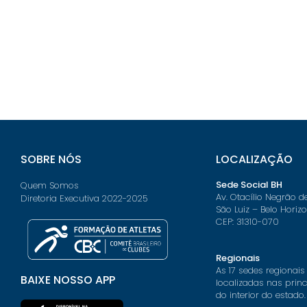
SOBRE NÓS
LOCALIZAÇÃO
Sede Social BH
Quem Somos
Av. Otacílio Negrão d
Diretoria Executiva 2022-2025
São Luiz – Belo Horiz
CEP: 31310-070
Regionais
As 17 sedes regionais
BAIXE NOSSO APP
localizadas nas prin
do interior do estado.