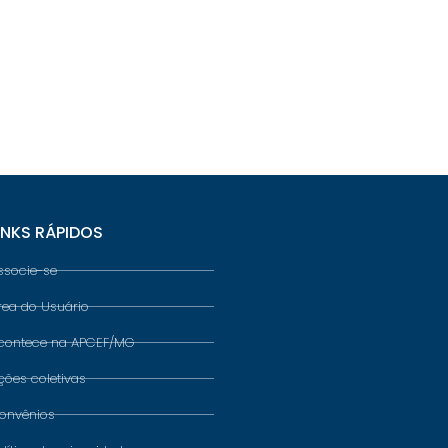
INKS RÁPIDOS
ssocie-se
rea do Usuário
contece na APCEF/MG
ções coletivas
onvênios