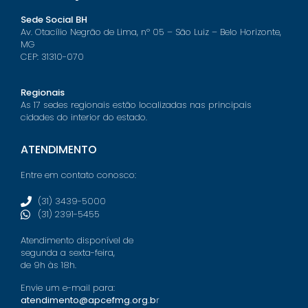
Sede Social BH
Av. Otacílio Negrão de Lima, nº 05 – São Luiz – Belo Horizonte,
MG
CEP: 31310-070
Regionais
As 17 sedes regionais estão localizadas nas principais
cidades do interior do estado.
ATENDIMENTO
Entre em contato conosco:
(31) 3439-5000
(31) 2391-5455
Atendimento disponível de
segunda a sexta-feira,
de 9h às 18h.
Envie um e-mail para:
atendimento@apcefmg.org.b
r