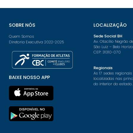
SOBRE NÓS
LOCALIZAÇÃO
Sede Social BH
Quem Somos
Av. Otacílio Negrão d
Diretoria Executiva 2022-2025
São Luiz – Belo Horiz
CEP: 31310-070
Regionais
As 17 sedes regionais
BAIXE NOSSO APP
localizadas nas prin
do interior do estado.