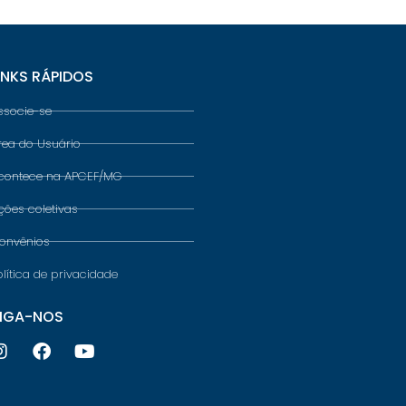
INKS RÁPIDOS
ssocie-se
rea do Usuário
contece na APCEF/MG
ções coletivas
onvênios
olítica de privacidade
IGA-NOS