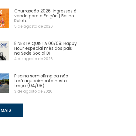
Churrascão 2026: ingressos à
venda para a Edição | Boi no
Rolete
5 de agosto de 2026
É NESTA QUINTA 06/08: Happy
Hour especial mês dos pais
na Sede Social BH
4 de agosto de 2026
Piscina semiolímpica não
terá aquecimento nesta
terça (04/08)
3 de agosto de 2026
 MAIS