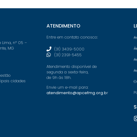
ATENDIMENTO
L
Entre em contato conosco:
A
e Lima, nº 05 –
onte, MG
Á
(31) 3439-5000
(31) 2391-5455
A
Atendimento disponível de
A
segunda a sexta-feira,
 estão
de 9h às 18h.
cipais cidades
C
Envie um e-mail para:
P
atendimento@apcefmg.org.b
r
S