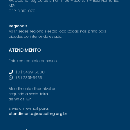
Av. Otacílio Negrão de Lima, nº 05 – São Luiz – Belo Horizonte,
MG
CEP: 31310-070
Regionais
As 17 sedes regionais estão localizadas nas principais
cidades do interior do estado.
ATENDIMENTO
Entre em contato conosco:
(31) 3439-5000
(31) 2391-5455
Atendimento disponível de
segunda a sexta-feira,
de 9h às 18h.
Envie um e-mail para:
atendimento@apcefmg.org.b
r