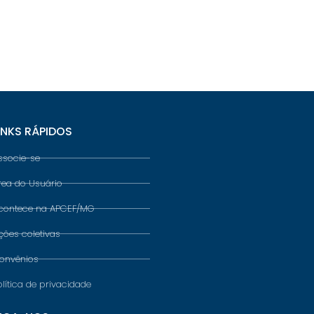
INKS RÁPIDOS
ssocie-se
rea do Usuário
contece na APCEF/MG
ções coletivas
onvênios
olítica de privacidade