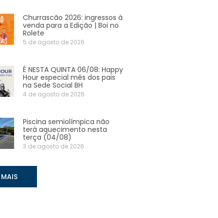
Churrascão 2026: ingressos à
venda para a Edição | Boi no
Rolete
5 de agosto de 2026
É NESTA QUINTA 06/08: Happy
Hour especial mês dos pais
na Sede Social BH
4 de agosto de 2026
Piscina semiolímpica não
terá aquecimento nesta
terça (04/08)
3 de agosto de 2026
 MAIS