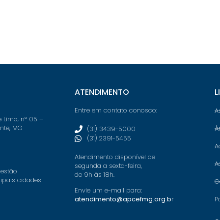
ATENDIMENTO
L
Entre em contato conosco:
A
e Lima, nº 05 –
onte, MG
Á
(31) 3439-5000
(31) 2391-5455
A
Atendimento disponível de
A
segunda a sexta-feira,
 estão
de 9h às 18h.
cipais cidades
C
Envie um e-mail para:
P
atendimento@apcefmg.org.b
r