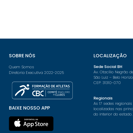
SOBRE NÓS
LOCALIZAÇÃO
Sede Social BH
Quem Somos
Av. Otacílio Negrão d
Diretoria Executiva 2022-2025
São Luiz – Belo Horiz
CEP: 31310-070
Regionais
As 17 sedes regionais
BAIXE NOSSO APP
localizadas nas prin
do interior do estado.