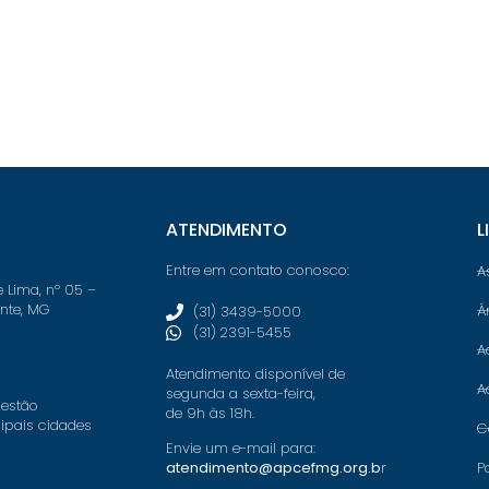
ATENDIMENTO
L
Entre em contato conosco:
A
e Lima, nº 05 –
onte, MG
Á
(31) 3439-5000
(31) 2391-5455
A
Atendimento disponível de
A
segunda a sexta-feira,
 estão
de 9h às 18h.
cipais cidades
C
Envie um e-mail para:
P
atendimento@apcefmg.org.b
r