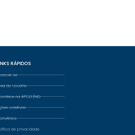
INKS RÁPIDOS
ssocie-se
rea do Usuário
contece na APCEF/MG
ções coletivas
onvênios
olítica de privacidade