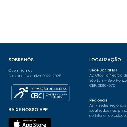
SOBRE NÓS
LOCALIZAÇÃO
Sede Social BH
Quem Somos
Av. Otacílio Negrão d
Diretoria Executiva 2022-2025
São Luiz – Belo Horiz
CEP: 31310-070
Regionais
As 17 sedes regionais
BAIXE NOSSO APP
localizadas nas prin
do interior do estado.