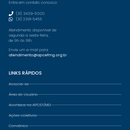
Entre em contato conosco:
(31) 3439-5000
(31) 2391-5455
Atendimento disponível de
segunda a sexta-feira,
de 9h às 18h.
Envie um e-mail para:
atendimento@apcefmg.org.b
r
LINKS RÁPIDOS
Associe-se
Área do Usuário
Acontece na APCEF/MG
Ações coletivas
Convênios