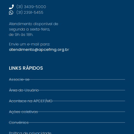
(31) 3439-5000
(31) 2391-5455
Atendimento disponível de
segunda a sexta-feira,
de 9h às 18h.
Envie um e-mail para:
atendimento@apcefmg.org.b
r
LINKS RÁPIDOS
Associe-se
Área do Usuário
Acontece na APCEF/MG
Ações coletivas
Convênios
Política de privacidade