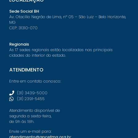
Sede Social BH
Av. Otacílio Negrão de Lima, nº 05 – São Luiz – Belo Horizonte,
MG
CEP: 31310-070
Regionais
As 17 sedes regionais estão localizadas nas principais
cidades do interior do estado.
ATENDIMENTO
Entre em contato conosco:
(31) 3439-5000
(31) 2391-5455
Atendimento disponível de
segunda a sexta-feira,
de 9h às 18h.
Envie um e-mail para:
atendimento@apcefmg.org.b
r