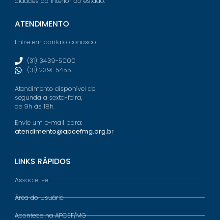
cidades do interior do estado.
ATENDIMENTO
Entre em contato conosco:
(31) 3439-5000
(31) 2391-5455
Atendimento disponível de
segunda a sexta-feira,
de 9h às 18h.
Envie um e-mail para:
atendimento@apcefmg.org.b
r
LINKS RÁPIDOS
Associe-se
Área do Usuário
Acontece na APCEF/MG