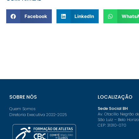
Facebook
LinkedIn
Whats
SOBRE NÓS
LOCALIZAÇÃO
Sede Social BH
Quem Somos
Av. Otacílio Negrão d
Diretoria Executiva 2022-2025
São Luiz – Belo Horiz
CEP: 31310-070