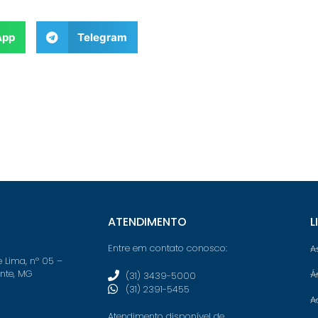
App
Telegram
ATENDIMENTO
L
Entre em contato conosco:
A
e Lima, nº 05 –
onte, MG
Á
(31) 3439-5000
(31) 2391-5455
A
Atendimento disponível de