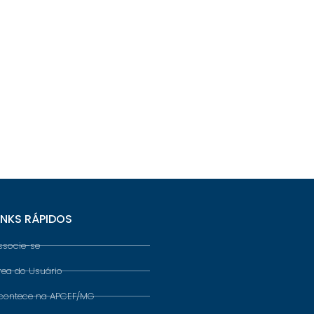
INKS RÁPIDOS
ssocie-se
rea do Usuário
contece na APCEF/MG