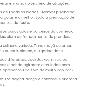
vertir em uma noite cheia de atrações.
s de todas as idades. Tivemos piscina de
e argolas e o melhor: toda a premiação de
ipantes da festa.
tos associados e parceiros do comércio
olas, além do fornecimento de prendas.
 culinária variada. Tinha maçã do amor,
inho quente, pipoca, e algodão doce.
s diferentes: Jack Jackson iniciu os
Alves e banda agitaram a multidão com
 se apresentou ao som de muito Pop Rock.
uita alegria, dança e cantoria. A diretoria
os.