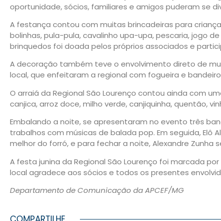
oportunidade, sócios, familiares e amigos puderam se di
A festança contou com muitas brincadeiras para criança
bolinhas, pula-pula, cavalinho upa-upa, pescaria, jogo d
brinquedos foi doada pelos próprios associados e partic
A decoração também teve o envolvimento direto de mui
local, que enfeitaram a regional com fogueira e bandeir
O arraiá da Regional São Lourenço contou ainda com uma
canjica, arroz doce, milho verde, canjiquinha, quentão, v
Embalando a noite, se apresentaram no evento três banda
trabalhos com músicas de balada pop. Em seguida, Elô 
melhor do forró, e para fechar a noite, Alexandre Zunha
A festa junina da Regional São Lourenço foi marcada por m
local agradece aos sócios e todos os presentes envolvid
Departamento de Comunicação da APCEF/MG
COMPARTILHE