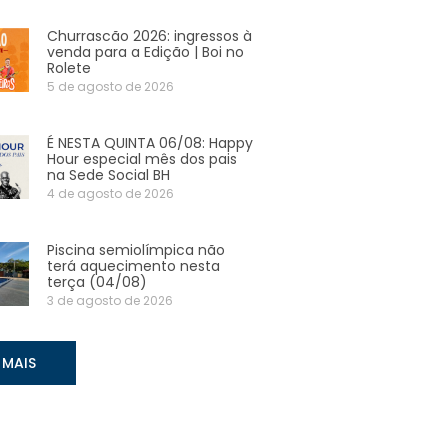
Churrascão 2026: ingressos à
venda para a Edição | Boi no
Rolete
5 de agosto de 2026
É NESTA QUINTA 06/08: Happy
Hour especial mês dos pais
na Sede Social BH
4 de agosto de 2026
Piscina semiolímpica não
terá aquecimento nesta
terça (04/08)
3 de agosto de 2026
 MAIS