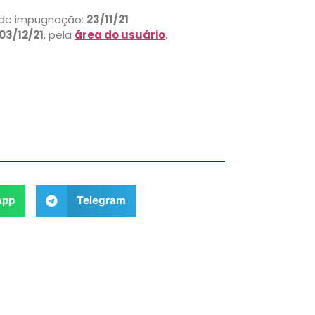
o de impugnação:
23/11/21
03/12/21
, pela
área do usuário
.
App
Telegram