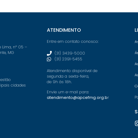
ATENDIMENTO
L
Entre em contato conosco:
A
e Lima, nº 05 –
onte, MG
Á
(31) 3439-5000
(31) 2391-5455
A
Atendimento disponível de
A
segunda a sexta-feira,
 estão
de 9h às 18h.
cipais cidades
C
Envie um e-mail para:
P
atendimento@apcefmg.org.b
r
S