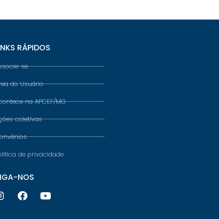
INKS RÁPIDOS
ssocie-se
rea do Usuário
contece na APCEF/MG
ções coletivas
onvênios
olítica de privacidade
IGA-NOS