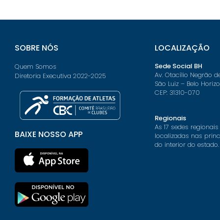
SOBRE NÓS
LOCALIZAÇÃO
Sede Social BH
Quem Somos
Av. Otacílio Negrão d
Diretoria Executiva 2022-2025
São Luiz – Belo Horiz
CEP: 31310-070
Regionais
As 17 sedes regionais
BAIXE NOSSO APP
localizadas nas prin
do interior do estado.