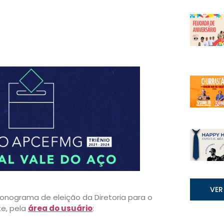
VER
ronograma de eleição da Diretoria para o
te, pela
área do usuário
: