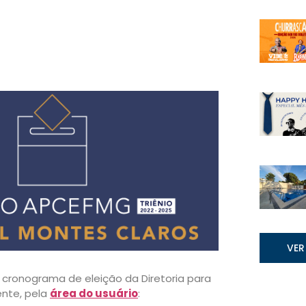
VER
 cronograma de eleição da Diretoria para
ente, pela
área do usuário
: