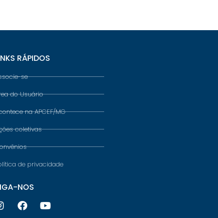
INKS RÁPIDOS
ssocie-se
rea do Usuário
contece na APCEF/MG
ções coletivas
onvênios
olítica de privacidade
IGA-NOS