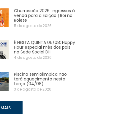
Churrascão 2026: ingressos à
venda para a Edição | Boi no
Rolete
5 de agosto de 2026
É NESTA QUINTA 06/08: Happy
Hour especial mês dos pais
na Sede Social BH
4 de agosto de 2026
Piscina semiolímpica não
terá aquecimento nesta
terça (04/08)
3 de agosto de 2026
 MAIS