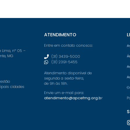
ATENDIMENTO
L
Entre em contato conosco:
A
e Lima, nº 05 –
onte, MG
Á
(31) 3439-5000
(31) 2391-5455
A
Atendimento disponível de
A
segunda a sexta-feira,
 estão
de 9h às 18h.
cipais cidades
C
Envie um e-mail para:
P
atendimento@apcefmg.org.b
r
S