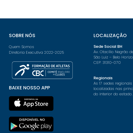
SOBRE NÓS
LOCALIZAÇÃO
Sede Social BH
Quem Somos
Av. Otacílio Negrão d
Diretoria Executiva 2022-2025
São Luiz – Belo Horiz
CEP: 31310-070
Regionais
As 17 sedes regionais
BAIXE NOSSO APP
localizadas nas prin
do interior do estado.