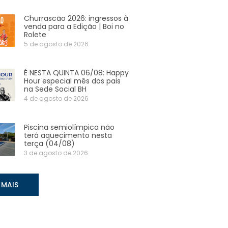
Churrascão 2026: ingressos à
venda para a Edição | Boi no
Rolete
5 de agosto de 2026
É NESTA QUINTA 06/08: Happy
Hour especial mês dos pais
na Sede Social BH
4 de agosto de 2026
Piscina semiolímpica não
terá aquecimento nesta
terça (04/08)
3 de agosto de 2026
 MAIS