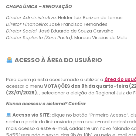
CHAPA ÚNICA – RENOVAÇÃO
Diretor Administrativo:
Helder Luiz Barizon de Lemos
Diretor Financeiro:
José Francisco Fernandes
Diretor Social:
José Eduardo de Souza Carvalho
Diretor Suplente (Sem Pasta):
Marcos Vinicius de Melo
ACESSO À ÁREA DO USUÁRIO
Para quem já está acostumado a utilizar a
área do usuá
acessar o menu
VOTAÇÕES das 9h da quarta-feira (22/
(23/01/2025).
, selecionar a eleição da Regional Juiz de 
Nunca acessou o sistema? Confira:
Acesso via SITE:
clique no botão “Primeiro Acesso”, dis
senha a partir do link enviado para seu e-mail cadastr
mais acesso a este e-mail, cadastre um novo falando c
5455(segunda a sexta, das 9h às 18h) ou pelo e-mail a