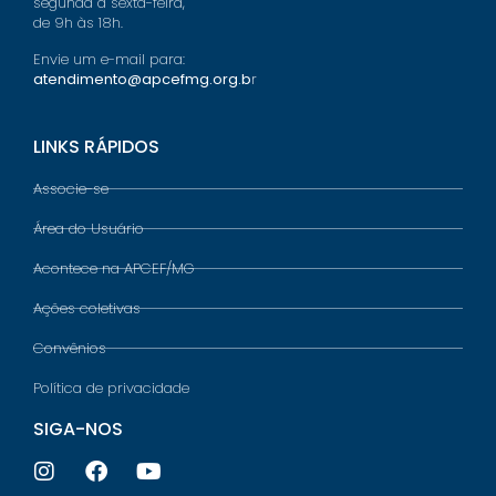
segunda a sexta-feira,
de 9h às 18h.
Envie um e-mail para:
atendimento@apcefmg.org.b
r
LINKS RÁPIDOS
Associe-se
Área do Usuário
Acontece na APCEF/MG
Ações coletivas
Convênios
Política de privacidade
SIGA-NOS