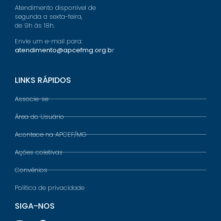
Atendimento disponível de
segunda a sexta-feira,
de 9h às 18h.
Envie um e-mail para:
atendimento@apcefmg.org.b
r
LINKS RÁPIDOS
Associe-se
Área do Usuário
Acontece na APCEF/MG
Ações coletivas
Convênios
Política de privacidade
SIGA-NOS