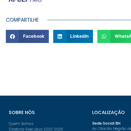
COMPARTILHE
Facebook
LinkedIn
Whats
SOBRE NÓS
LOCALIZAÇÃO
Sede Social BH
Quem Somos
Av. Otacílio Negrão d
Diretoria Executiva 2022-2025