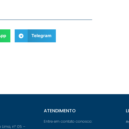
App
Telegram
ATENDIMENTO
L
Entre em contato conosco:
A
e Lima, nº 05 –