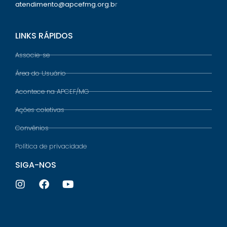
atendimento@apcefmg.org.b
r
LINKS RÁPIDOS
Associe-se
Área do Usuário
Acontece na APCEF/MG
Ações coletivas
Convênios
Política de privacidade
SIGA-NOS