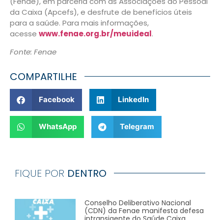
(Fenae), em parceria com as Associações do Pessoal
da Caixa (Apcefs), e desfrute de benefícios úteis
para a saúde. Para mais informações,
acesse
www.fenae.org.br/meuideal
.
Fonte: Fenae
COMPARTILHE
Facebook
LinkedIn
WhatsApp
Telegram
FIQUE POR
DENTRO
Conselho Deliberativo Nacional
(CDN) da Fenae manifesta defesa
intransigente do Saúde Caixa