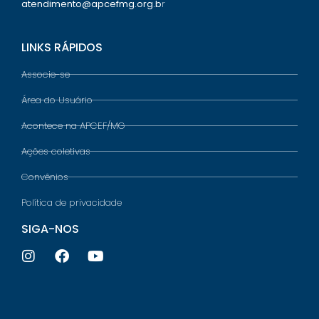
atendimento@apcefmg.org.b
r
LINKS RÁPIDOS
Associe-se
Área do Usuário
Acontece na APCEF/MG
Ações coletivas
Convênios
Política de privacidade
SIGA-NOS