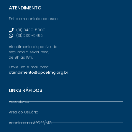
ATENDIMENTO
Entre em contato conosco:
(31) 3439-5000
(31) 2391-5455
Atendimento disponível de
segunda a sexta-feira,
de 9h às 18h.
Envie um e-mail para:
atendimento@apcefmg.org.b
r
LINKS RÁPIDOS
Associe-se
Área do Usuário
Acontece na APCEF/MG