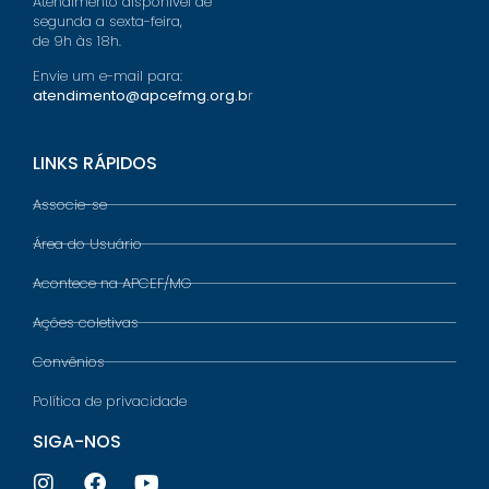
Atendimento disponível de
segunda a sexta-feira,
de 9h às 18h.
Envie um e-mail para:
atendimento@apcefmg.org.b
r
LINKS RÁPIDOS
Associe-se
Área do Usuário
Acontece na APCEF/MG
Ações coletivas
Convênios
Política de privacidade
SIGA-NOS