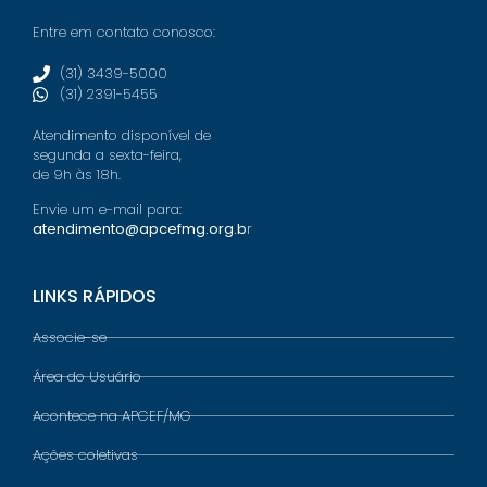
Entre em contato conosco:
(31) 3439-5000
(31) 2391-5455
Atendimento disponível de
segunda a sexta-feira,
de 9h às 18h.
Envie um e-mail para:
atendimento@apcefmg.org.b
r
LINKS RÁPIDOS
Associe-se
Área do Usuário
Acontece na APCEF/MG
Ações coletivas