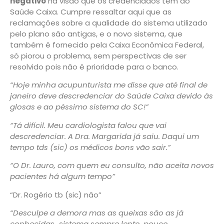
negativo
na visão que os credenciados têm do
Saúde Caixa. Cumpre ressaltar aqui que as
reclamações sobre a qualidade do sistema utilizado
pelo plano são antigas, e o novo sistema, que
também é fornecido pela Caixa Econômica Federal,
só piorou o problema, sem perspectivas de ser
resolvido pois não é prioridade para o banco.
“Hoje minha acupunturista me disse que até final de
janeiro deve descredenciar do Saúde Caixa devido às
glosas e ao péssimo sistema do SC!”
“Tá difícil. Meu cardiologista falou que vai
descredenciar. A Dra. Margarida já saiu. Daqui um
tempo tds (sic) os médicos bons vão sair.”
“O Dr. Lauro, com quem eu consulto, não aceita novos
pacientes há algum tempo”
“Dr. Rogério tb (sic) não”
“Desculpe a demora mas as queixas são as já
conhecidas…sistema sempre lento, pouco