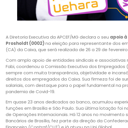
A Diretoria Executiva da APCEF/MG declara o seu
apoio à
Prosholdt (0002)
na eleição para representante dos e
(CA) da Caixa, que será realizada de 26 a 29 de fevereiro
Com amplo apoio de entidades sindicais e associativas 
Fabi, coordenou a Comissão Executiva dos Empregados (C
sempre com muita transparência, objetividade e incansá
direitos dos empregados da Caixa. Sua firmeza foi de 
salariais, com destaque para o papel fundamental na 
pandemia de Covid-19.
Em quase 23 anos dedicados ao banco, acumulou experi
funções em Brasília e São Paulo. Sua última lotação foi 
de Operações Internacionais. Há 12 anos no movimento sin
Bancários de Brasília, fez parte da direção da Confede
Financeiro (Contraf/CUT) e já atuou na Uni Global.