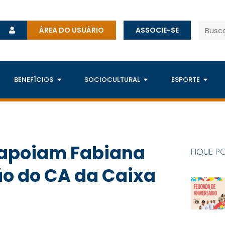
ÁREA DO USUÁRIO
ASSOCIE-SE
BENEFÍCIOS
SOCIOCULTURAL
ESPORTE
 apoiam Fabiana
FIQUE P
ão do CA da Caixa