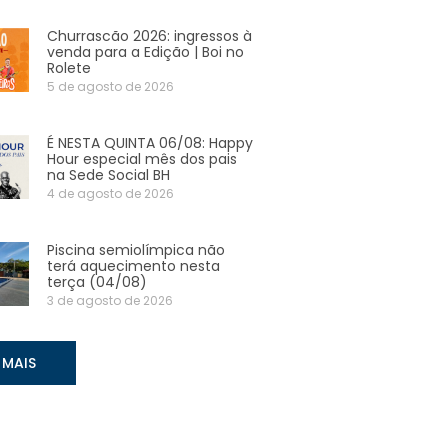
Churrascão 2026: ingressos à
venda para a Edição | Boi no
Rolete
5 de agosto de 2026
É NESTA QUINTA 06/08: Happy
Hour especial mês dos pais
na Sede Social BH
4 de agosto de 2026
Piscina semiolímpica não
terá aquecimento nesta
terça (04/08)
3 de agosto de 2026
 MAIS