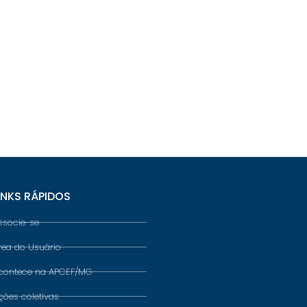
INKS RÁPIDOS
ssocie-se
rea do Usuário
contece na APCEF/MG
ções coletivas