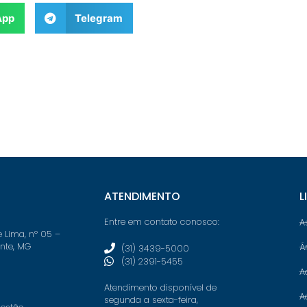
App
Telegram
ATENDIMENTO
L
Entre em contato conosco:
A
e Lima, nº 05 –
onte, MG
Á
(31) 3439-5000
(31) 2391-5455
A
Atendimento disponível de
A
segunda a sexta-feira,