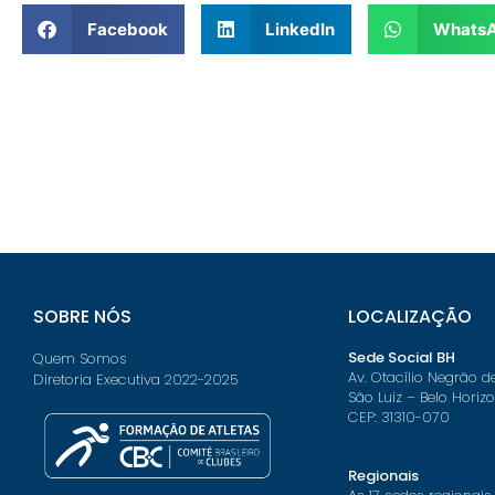
Facebook
LinkedIn
Whats
SOBRE NÓS
LOCALIZAÇÃO
Sede Social BH
Quem Somos
Av. Otacílio Negrão d
Diretoria Executiva 2022-2025
São Luiz – Belo Horiz
CEP: 31310-070
Regionais