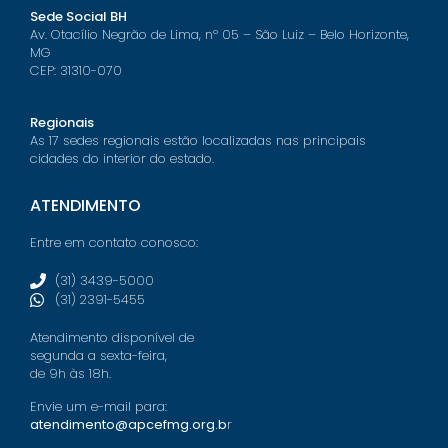
Sede Social BH
Av. Otacílio Negrão de Lima, nº 05 – São Luiz – Belo Horizonte,
MG
CEP: 31310-070
Regionais
As 17 sedes regionais estão localizadas nas principais
cidades do interior do estado.
ATENDIMENTO
Entre em contato conosco:
(31) 3439-5000
(31) 2391-5455
Atendimento disponível de
segunda a sexta-feira,
de 9h às 18h.
Envie um e-mail para:
atendimento@apcefmg.org.b
r