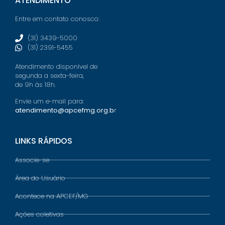
ATENDIMENTO
Entre em contato conosco:
(31) 3439-5000
(31) 2391-5455
Atendimento disponível de
segunda a sexta-feira,
de 9h às 18h.
Envie um e-mail para:
atendimento@apcefmg.org.b
r
LINKS RÁPIDOS
Associe-se
Área do Usuário
Acontece na APCEF/MG
Ações coletivas